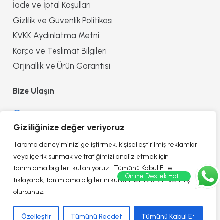
İade ve İptal Koşulları
Gizlilik ve Güvenlik Politikası
KVKK Aydınlatma Metni
Kargo ve Teslimat Bilgileri
Orjinallik ve Ürün Garantisi
Bize Ulaşın
0552 8557090
Gizliliğinize değer veriyoruz
info@reflectionofhealth.com
Tarama deneyiminizi geliştirmek, kişiselleştirilmiş reklamlar
veya içerik sunmak ve trafiğimizi analiz etmek için
tanımlama bilgileri kullanıyoruz. "Tümünü Kabul Et"e
Online Destek Hattı
tıklayarak, tanımlama bilgilerini kullanmamıza izin vermiş
olursunuz.
Özelleştir
Tümünü Reddet
Tümünü Kabul Et
Web Tasarım: Bugi Digital