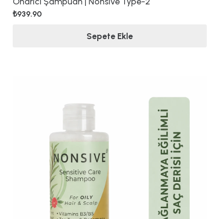
Onarıcı Şampuan | Nonsive Type-2
₺
939.90
Sepete Ekle