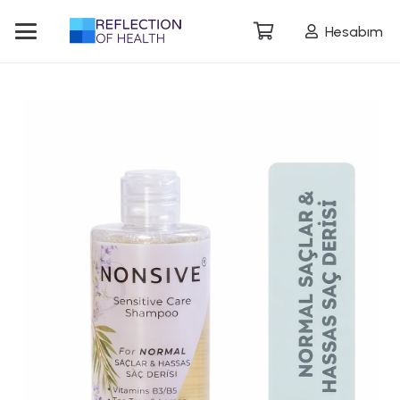
Hesabım