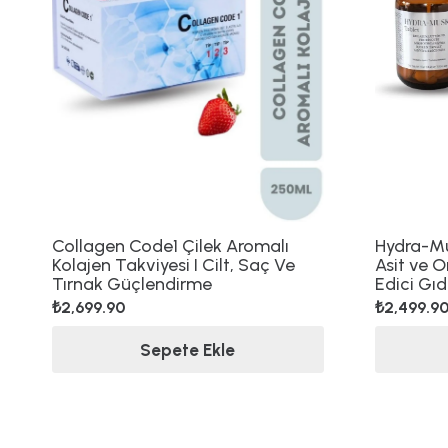
Collagen Code1 Çilek Aromalı
Hydra-Mus
Kolajen Takviyesi I Cilt, Saç Ve
Asit ve 
Tırnak Güçlendirme
Edici Gı
₺
2,699.90
₺
2,499.9
Sepete Ekle