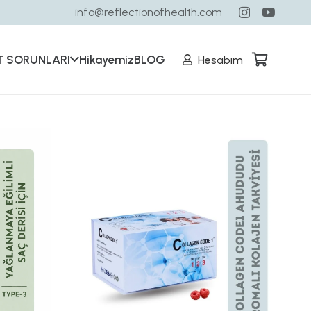
info@reflectionofhealth.com
T SORUNLARI
Hikayemiz
BLOG
Hesabım