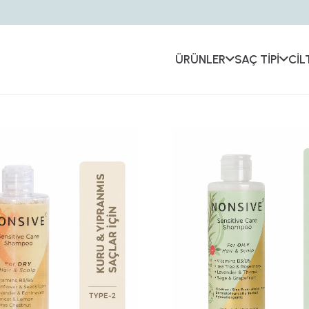
ÜRÜNLER
SAÇ TİPİ
CİL