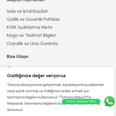
İade ve İptal Koşulları
Gizlilik ve Güvenlik Politikası
KVKK Aydınlatma Metni
Kargo ve Teslimat Bilgileri
Orjinallik ve Ürün Garantisi
Bize Ulaşın
0552 8557090
Gizliliğinize değer veriyoruz
info@reflectionofhealth.com
Tarama deneyiminizi geliştirmek, kişiselleştirilmiş reklamlar
veya içerik sunmak ve trafiğimizi analiz etmek için
tanımlama bilgileri kullanıyoruz. "Tümünü Kabul Et"e
Online Destek Hattı
tıklayarak, tanımlama bilgilerini kullanmamıza izin vermiş
olursunuz.