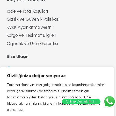
İade ve İptal Koşulları
Gizlilik ve Güvenlik Politikası
KVKK Aydınlatma Metni
Kargo ve Teslimat Bilgileri
Orjinallik ve Ürün Garantisi
Bize Ulaşın
0552 8557090
Gizliliğinize değer veriyoruz
info@reflectionofhealth.com
Tarama deneyiminizi geliştirmek, kişiselleştirilmiş reklamlar
veya içerik sunmak ve trafiğimizi analiz etmek için
tanımlama bilgileri kullanıyoruz. "Tümünü Kabul Et"e
Online Destek Hattı
tıklayarak, tanımlama bilgilerini kullanmamıza izin vermiş
olursunuz.