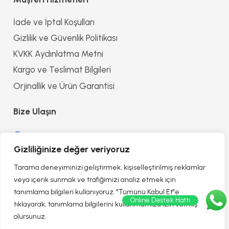
İade ve İptal Koşulları
Gizlilik ve Güvenlik Politikası
KVKK Aydınlatma Metni
Kargo ve Teslimat Bilgileri
Orjinallik ve Ürün Garantisi
Bize Ulaşın
0552 8557090
Gizliliğinize değer veriyoruz
info@reflectionofhealth.com
Tarama deneyiminizi geliştirmek, kişiselleştirilmiş reklamlar
veya içerik sunmak ve trafiğimizi analiz etmek için
tanımlama bilgileri kullanıyoruz. "Tümünü Kabul Et"e
Online Destek Hattı
tıklayarak, tanımlama bilgilerini kullanmamıza izin vermiş
olursunuz.