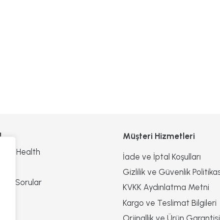
l
Müşteri Hizmetleri
n Of Health
İade ve İptal Koşulları
z
Gizlilik ve Güvenlik Politikas
ulan Sorular
KVKK Aydınlatma Metni
n
Kargo ve Teslimat Bilgileri
Orjinallik ve Ürün Garantisi