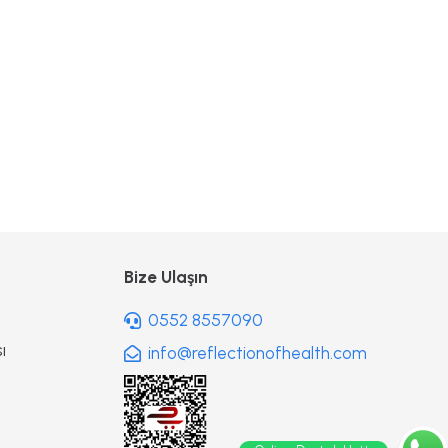
Bize Ulaşın
0552 8557090
ı
info@reflectionofhealth.com