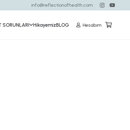
info@reflectionofhealth.com
T SORUNLARI
Hikayemiz
BLOG
Hesabım