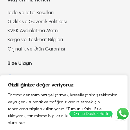
İade ve İptal Koşulları
Gizlilik ve Güvenlik Politikası
KVKK Aydınlatma Metni
Kargo ve Teslimat Bilgileri
Orjinallik ve Ürün Garantisi
Bize Ulaşın
0552 8557090
Gizliliğinize değer veriyoruz
info@reflectionofhealth.com
Tarama deneyiminizi geliştirmek, kişiselleştirilmiş reklamlar
veya içerik sunmak ve trafiğimizi analiz etmek için
tanımlama bilgileri kullanıyoruz. "Tümünü Kabul Et"e
Online Destek Hattı
tıklayarak, tanımlama bilgilerini kullanmamıza izin vermiş
olursunuz.