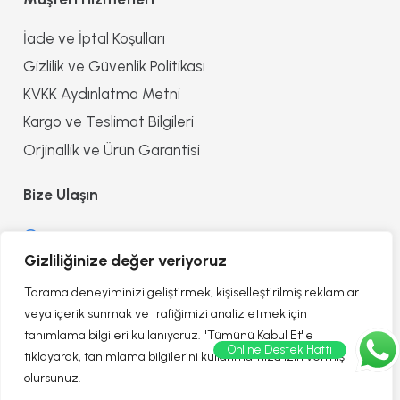
İade ve İptal Koşulları
Gizlilik ve Güvenlik Politikası
KVKK Aydınlatma Metni
Kargo ve Teslimat Bilgileri
Orjinallik ve Ürün Garantisi
Bize Ulaşın
0552 8557090
Gizliliğinize değer veriyoruz
info@reflectionofhealth.com
Tarama deneyiminizi geliştirmek, kişiselleştirilmiş reklamlar
veya içerik sunmak ve trafiğimizi analiz etmek için
tanımlama bilgileri kullanıyoruz. "Tümünü Kabul Et"e
Online Destek Hattı
tıklayarak, tanımlama bilgilerini kullanmamıza izin vermiş
olursunuz.