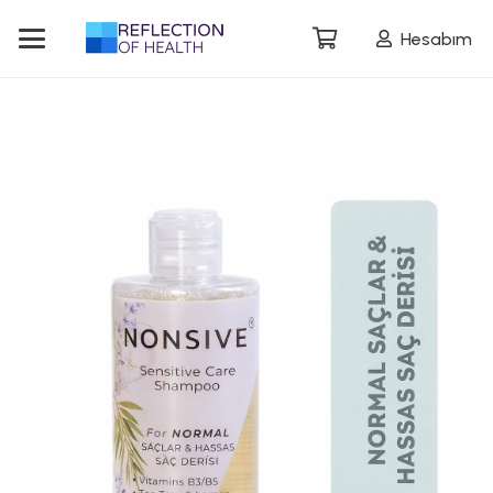
Hesabım