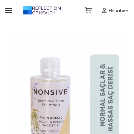
Hesabım