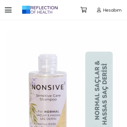
Hesabım