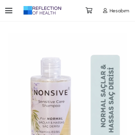
Hesabım