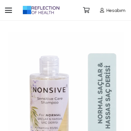
Hesabım