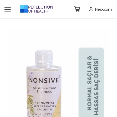
Hesabım