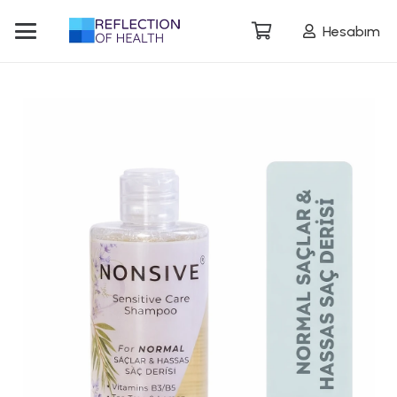
Hesabım