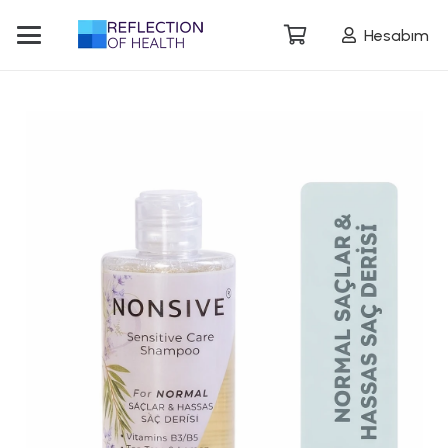
Hesabım