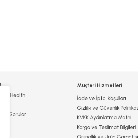
l
Müşteri Hizmetleri
n Of Health
İade ve İptal Koşulları
z
Gizlilik ve Güvenlik Politikas
ulan Sorular
KVKK Aydınlatma Metni
n
Kargo ve Teslimat Bilgileri
Orjinallik ve Ürün Garantisi