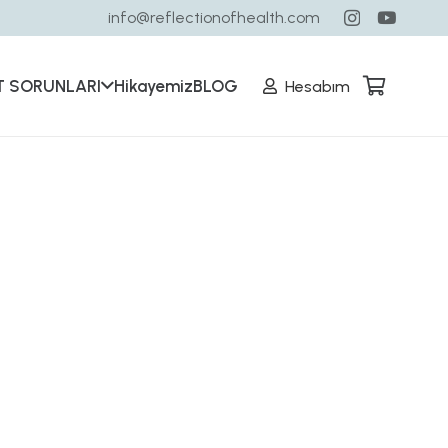
info@reflectionofhealth.com
T SORUNLARI
Hikayemiz
BLOG
Hesabım