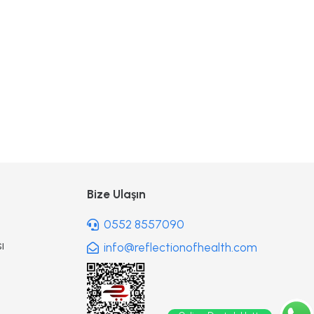
Bize Ulaşın
0552 8557090
ı
info@reflectionofhealth.com